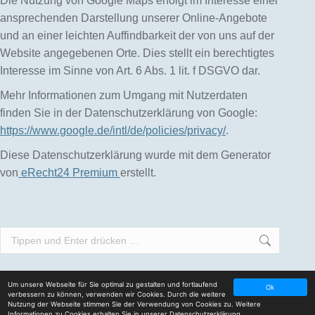
Die Nutzung von Google Maps erfolgt im Interesse einer
ansprechenden Darstellung unserer Online-Angebote
und an einer leichten Auffindbarkeit der von uns auf der
Website angegebenen Orte. Dies stellt ein berechtigtes
Interesse im Sinne von Art. 6 Abs. 1 lit. f DSGVO dar.
Mehr Informationen zum Umgang mit Nutzerdaten
finden Sie in der Datenschutzerklärung von Google:
https://www.google.de/intl/de/policies/privacy/
.
Diese Datenschutzerklärung wurde mit dem Generator
von
eRecht24 Premium
erstellt.
Search:
Um unsere Webseite für Sie optimal zu gestalten und fortlaufend
Ok
verbessern zu können, verwenden wir Cookies. Durch die weitere
Powered by
Visonarte
|
Datenschutzerklärung
Nutzung der Webseite stimmen Sie der Verwendung von Cookies zu. Weitere
Informationen zu Cookies erhalten Sie in unserer
Datenschutzerklärung