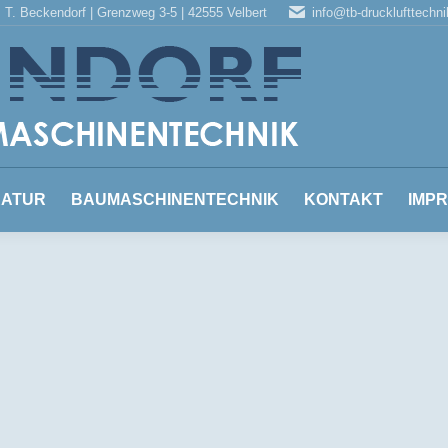
T. Beckendorf | Grenzweg 3-5 | 42555 Velbert
info@tb-drucklufttechni
DRUCKLUFTTECHNIK
KFZ-REPARATUR
BAUMASC
RATUR
BAUMASCHINENTECHNIK
KONTAKT
IMP