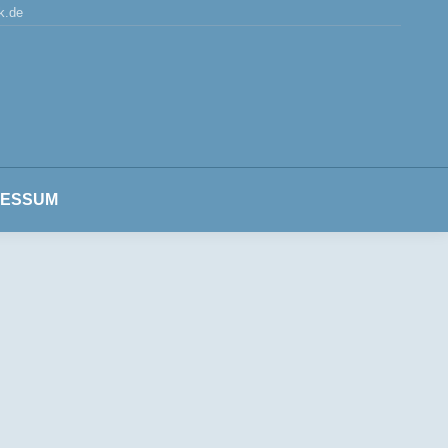
k.de
HINENTECHNIK
KONTAKT
IMPRESSUM
RESSUM