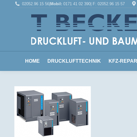
02052.96 15 56
|
Mobil:
0171 41 02 390
| F: 02052.96 15 57
HOME
HOME
DRUCKLUFTTECHNIK
KFZ-REPA